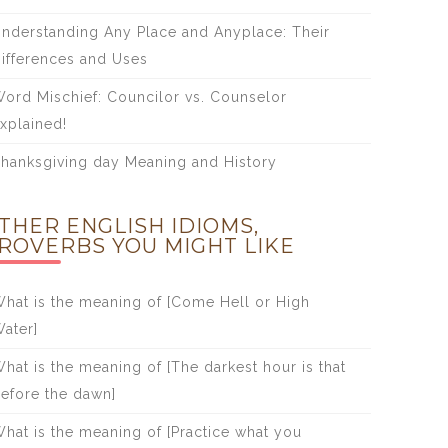
nderstanding Any Place and Anyplace: Their
ifferences and Uses
ord Mischief: Councilor vs. Counselor
xplained!
hanksgiving day Meaning and History
THER ENGLISH IDIOMS,
ROVERBS YOU MIGHT LIKE
hat is the meaning of [Come Hell or High
ater]
hat is the meaning of [The darkest hour is that
efore the dawn]
hat is the meaning of [Practice what you