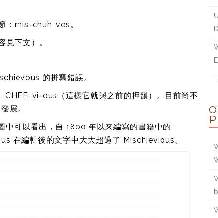
U
節：mis-chuh-ves。
D
多內容見下文）。
W
E
Mischievous 的拼寫錯誤。
T
CHEE-vi-ous（這樣它就與之前的押韻）。目前尚不
起發展。
O
P
從下圖中可以看出，自 1800 年以來編寫的書籍中的
hievous 在編輯後的文字中大大超過了 Mischievious。
W
W
W
b
W