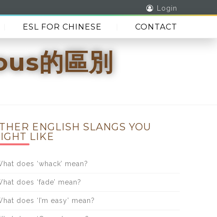
Login
ESL FOR CHINESE
CONTACT
vious的區別
THER ENGLISH SLANGS YOU
IGHT LIKE
hat does ‘whack’ mean?
hat does ‘fade’ mean?
hat does ‘I’m easy’ mean?