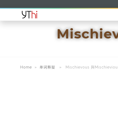
Mischie
Home
»
单词释疑
» Mischievous 與Mischievi