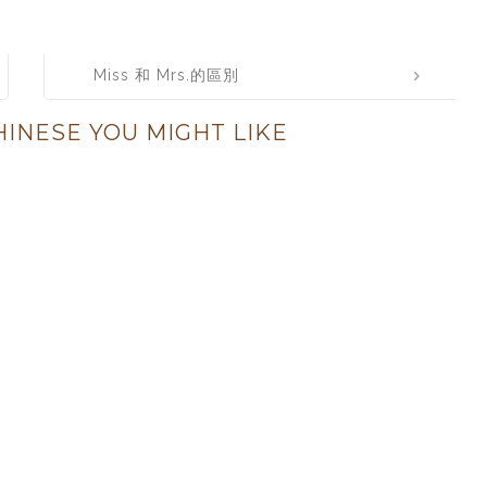
Miss 和 Mrs.的區別
INESE YOU MIGHT LIKE