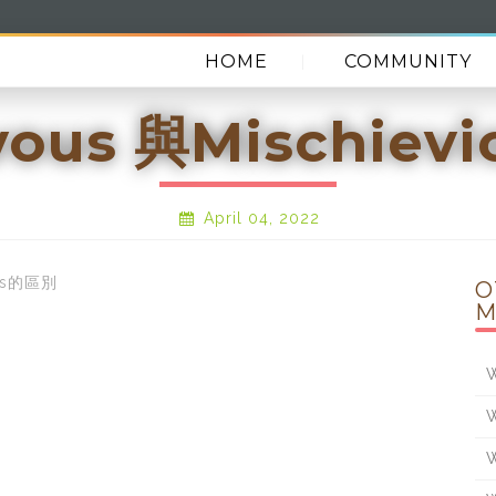
HOME
COMMUNITY
vous 與Mischie
April 04, 2022
ous的區別
O
M
W
W
W