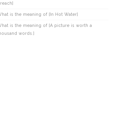
reach]
hat is the meaning of [In Hot Water]
hat is the meaning of [A picture is worth a
housand words.]