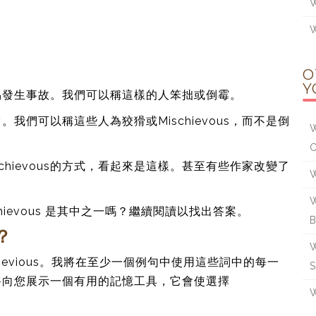
W
W
O
Y
易發生事故。我們可以稱這樣的人笨拙或倒霉。
們可以稱這些人為狡猾或Mischievous，而不是倒
W
ischievous的方式，看起來是這樣。甚至有些作家改變了
W
W
ievous 是其中之一嗎？繼續閱讀以找出答案。
？
W
schievious。我將在至少一個例句中使用這些詞中的每一
將向您展示一個有用的記憶工具，它會使選擇
W