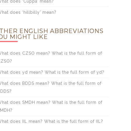
hat does ‘Cuppa’ mean?
hat does ‘hillbilly’ mean?
THER ENGLISH ABBREVIATIONS
OU MIGHT LIKE
hat does CZSO mean? What is the full form of
CZSO?
hat does yd mean? What is the full form of yd?
hat does BDDS mean? What is the full form of
BDDS?
hat does SMDH mean? What is the full form of
SMDH?
hat does IIL mean? What is the full form of IIL?