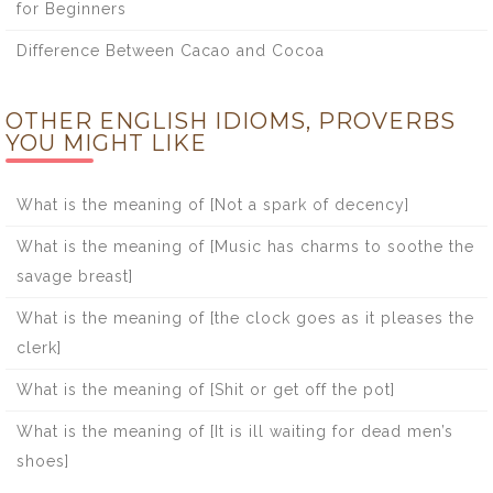
for Beginners
Difference Between Cacao and Cocoa
OTHER ENGLISH IDIOMS, PROVERBS
YOU MIGHT LIKE
What is the meaning of [Not a spark of decency]
What is the meaning of [Music has charms to soothe the
savage breast]
What is the meaning of [the clock goes as it pleases the
clerk]
What is the meaning of [Shit or get off the pot]
What is the meaning of [It is ill waiting for dead men’s
shoes]