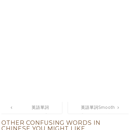
Post
英語單詞
英語單詞Smooth
navigation
Previous 與
與 Smoothe的區
OTHER CONFUSING WORDS IN
Prior的區別
別
CHINESE YOU MIGHT LIKE