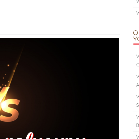
W
W
O
Y
W
W
W
S
W
B
W