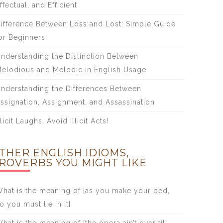
ffectual, and Efficient
ifference Between Loss and Lost: Simple Guide
or Beginners
nderstanding the Distinction Between
elodious and Melodic in English Usage
nderstanding the Differences Between
ssignation, Assignment, and Assassination
licit Laughs, Avoid Illicit Acts!
THER ENGLISH IDIOMS,
ROVERBS YOU MIGHT LIKE
hat is the meaning of [as you make your bed,
o you must lie in it]