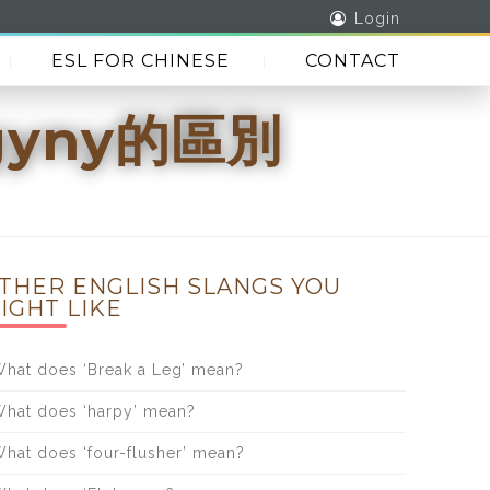
Login
ESL FOR CHINESE
CONTACT
gyny的區別
THER ENGLISH SLANGS YOU
IGHT LIKE
hat does ‘Break a Leg’ mean?
hat does ‘harpy’ mean?
hat does ‘four-flusher’ mean?