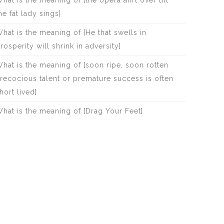
hat is the meaning of [the opera ain’t over till
he fat lady sings]
hat is the meaning of [He that swells in
rosperity will shrink in adversity]
hat is the meaning of [soon ripe, soon rotten
recocious talent or premature success is often
hort lived]
hat is the meaning of [Drag Your Feet]