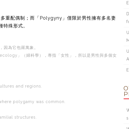
E
D
的多重配偶制；而「Polygyny」僅限於男性擁有多名妻
f
的一種特殊形式。
U
M
），因為它包羅萬象。
U
ynecology」（婦科學），專指「女性」，所以是男性與多個女
A
E
ultures and regions.
O
P
es where polygamy was common.
W
ilial structures.
s