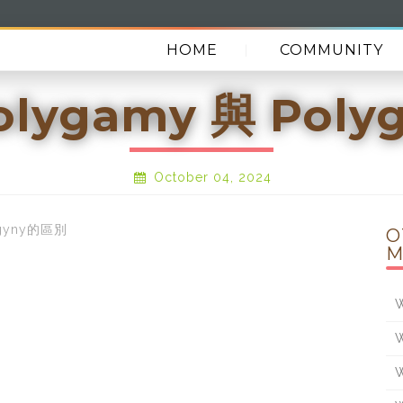
HOME
COMMUNITY
lygamy 與 Poly
October 04, 2024
gyny的區別
O
M
W
W
W