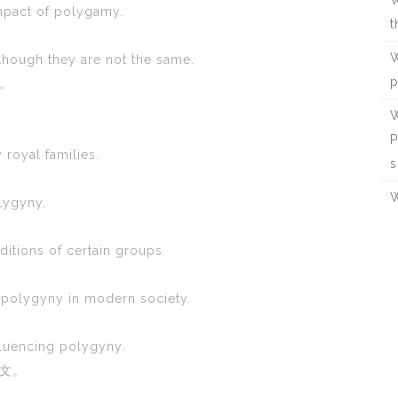
W
mpact of polygamy.
t
W
though they are not the same.
p
。
W
P
royal families.
s
W
lygyny.
ditions of certain groups.
polygyny in modern society.
nfluencing polygyny.
文。