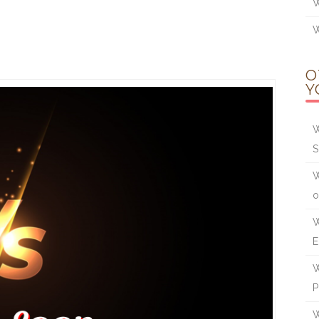
W
W
O
Y
W
W
W
E
W
W