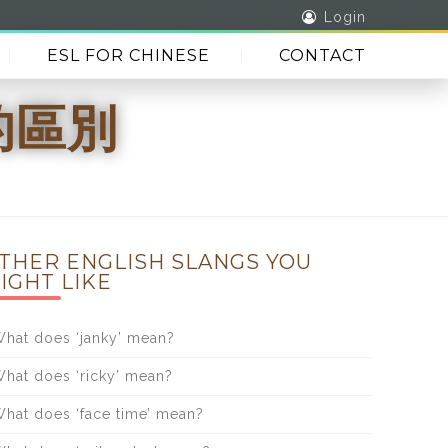
Login
ESL FOR CHINESE
CONTACT
的區別
THER ENGLISH SLANGS YOU
IGHT LIKE
hat does ‘janky’ mean?
hat does ‘ricky’ mean?
hat does ‘face time’ mean?