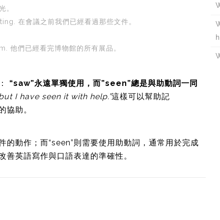
W
北極光。
the meeting. 在會議之前我們已經看過那些文件。
W
h
the museum. 他們已經看完博物館的所有展品。
W
點：
“saw”永遠單獨使用，而”seen”總是與助動詞一同
 but I have seen it with help.”
這樣可以幫助記
詞的協助。
件的動作；而“seen”則需要使用助動詞，通常用於完成
有助於改善英語寫作與口語表達的準確性。