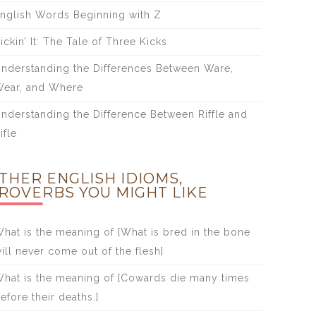
nglish Words Beginning with Z
ickin’ It: The Tale of Three Kicks
nderstanding the Differences Between Ware,
ear, and Where
nderstanding the Difference Between Riffle and
ifle
THER ENGLISH IDIOMS,
ROVERBS YOU MIGHT LIKE
hat is the meaning of [What is bred in the bone
ill never come out of the flesh]
hat is the meaning of [Cowards die many times
efore their deaths.]