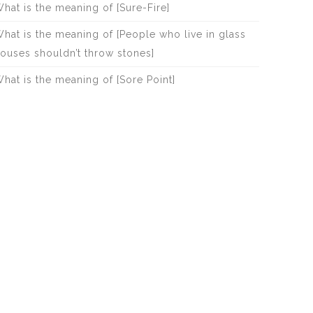
hat is the meaning of [Sure-Fire]
hat is the meaning of [People who live in glass
ouses shouldn’t throw stones]
hat is the meaning of [Sore Point]