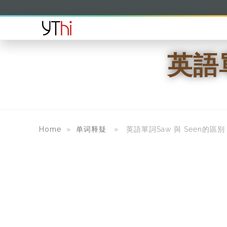
英語
Home
»
单词释疑
» 英語單詞Saw 與 Seen的區別