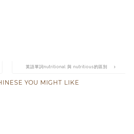
英語單詞nutritional 與 nutritious的區別
INESE YOU MIGHT LIKE