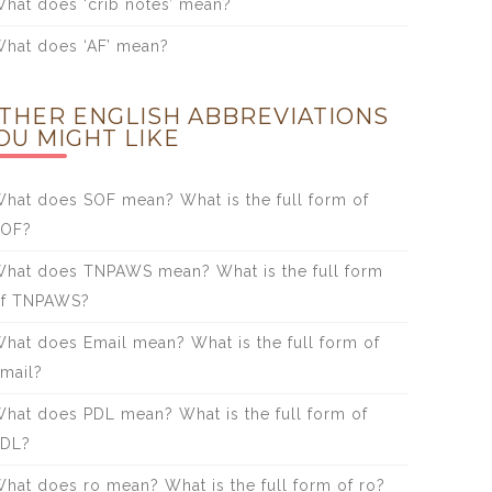
hat does ‘crib notes’ mean?
hat does ‘AF’ mean?
THER ENGLISH ABBREVIATIONS
OU MIGHT LIKE
hat does SOF mean? What is the full form of
SOF?
hat does TNPAWS mean? What is the full form
of TNPAWS?
hat does Email mean? What is the full form of
mail?
hat does PDL mean? What is the full form of
PDL?
hat does ro mean? What is the full form of ro?