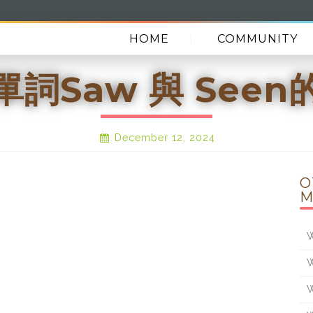
HOME
COMMUNITY
單詞Saw 與 Seen
December 12, 2024
O
M
W
W
W