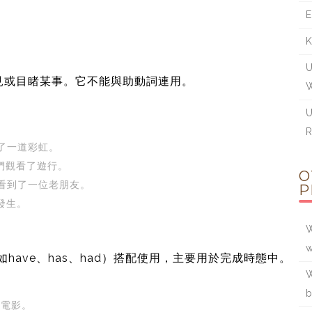
E
K
U
間看見或目睹某事。它不能與助動詞連用。
W
U
。
R
中看見了一道彩虹。
星期六我們觀看了遊行。
O
他在商店裡看到了一位老朋友。
P
事故發生。
W
w
（如have、has、had）搭配使用，主要用於完成時態中。
W
b
過這部電影。