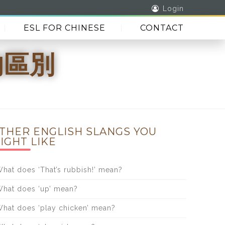
Login
ESL FOR CHINESE
CONTACT
l的區別
THER ENGLISH SLANGS YOU
IGHT LIKE
hat does ‘That’s rubbish!’ mean?
hat does ‘up’ mean?
hat does ‘play chicken’ mean?