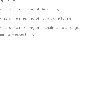
npunished]
hat is the meaning of [Airy Fairy]
hat is the meaning of [It’s all one to me]
hat is the meaning of [a chain is no stronger
han its weakest link]