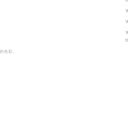
u
W
W
W
t
的色彩。