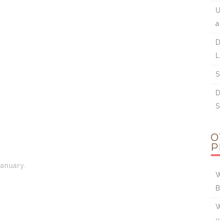
U
a
D
L
S
D
S
O
P
anuary.
W
B
W