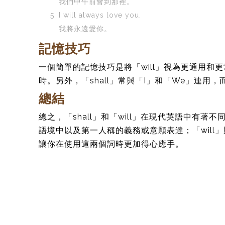
我們中午前會到那裡。
I will always love you.
我將永遠愛你。
記憶技巧
一個簡單的記憶技巧是將「will」視為更通用和更
時。另外，「shall」常與「I」和「We」連用，
總結
總之，「shall」和「will」在現代英語中有著
語境中以及第一人稱的義務或意願表達；「wil
讓你在使用這兩個詞時更加得心應手。