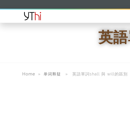
英語單
Home
»
单词释疑
» 英語單詞shall 與 will的區別