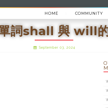
HOME
COMMUNITY
詞shall 與 wil
September 03, 2024
O
M
W
W
W