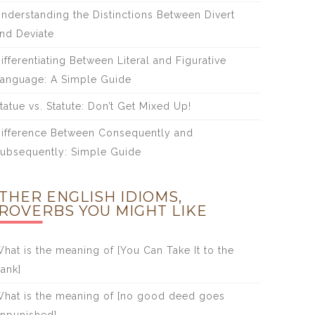
nderstanding the Distinctions Between Divert
nd Deviate
ifferentiating Between Literal and Figurative
anguage: A Simple Guide
tatue vs. Statute: Don’t Get Mixed Up!
ifference Between Consequently and
ubsequently: Simple Guide
THER ENGLISH IDIOMS,
ROVERBS YOU MIGHT LIKE
hat is the meaning of [You Can Take It to the
ank]
hat is the meaning of [no good deed goes