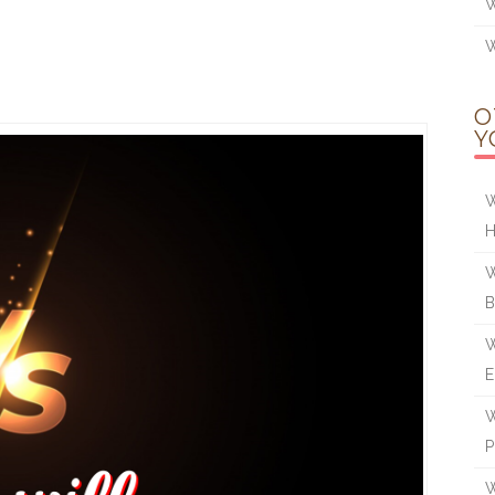
W
W
O
Y
W
W
W
W
P
W