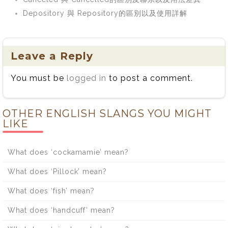
Depository 與 Repository的區別以及使用詳解
Leave a Reply
You must be
logged in
to post a comment.
OTHER ENGLISH SLANGS YOU MIGHT
LIKE
What does ‘cockamamie’ mean?
What does ‘Pillock’ mean?
What does ‘fish’ mean?
What does ‘handcuff’ mean?