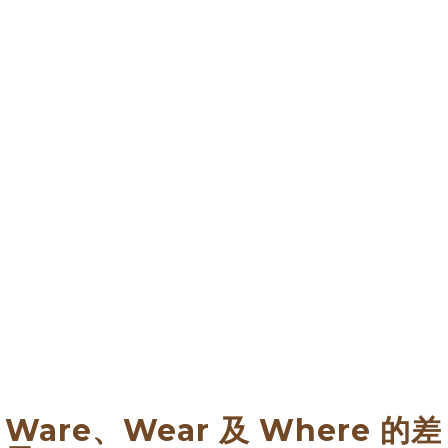
Ware、Wear 及 Where 的差