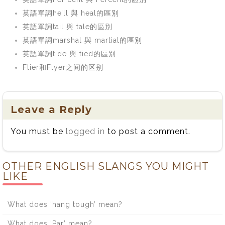
英語單詞he’ll 與 heal的區別
英語單詞tail 與 tale的區別
英語單詞marshal 與 martial的區別
英語單詞tide 與 tied的區別
Flier和Flyer之间的区别
Leave a Reply
You must be
logged in
to post a comment.
OTHER ENGLISH SLANGS YOU MIGHT
LIKE
What does ‘hang tough’ mean?
What does ‘Par’ mean?