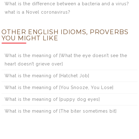
What is the difference between a bacteria and a virus?
what is a Novel coronavirus?
OTHER ENGLISH IDIOMS, PROVERBS
YOU MIGHT LIKE
What is the meaning of [What the eye doesn’t see the
heart doesn’t grieve over]
What is the meaning of [Hatchet Job]
What is the meaning of [You Snooze, You Lose]
What is the meaning of [puppy dog eyes]
What is the meaning of [The biter sometimes bit]