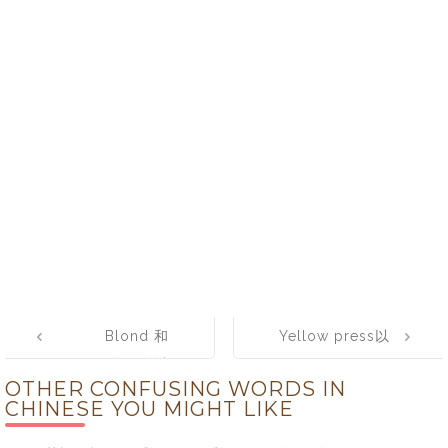
Post
Blond 和
Yellow press以
navigation
Blonde的区别以
及Yellow
OTHER CONFUSING WORDS IN
及使用方法
journalism是什
CHINESE YOU MIGHT LIKE
么意思？