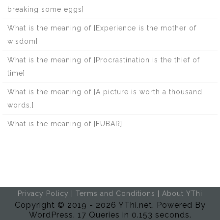
breaking some eggs]
What is the meaning of [Experience is the mother of
wisdom]
What is the meaning of [Procrastination is the thief of
time]
What is the meaning of [A picture is worth a thousand
words.]
What is the meaning of [FUBAR]
Privacy Policy
|
Terms and Conditions
|
About YThi
Copyright © 2019 - 2026 YThi.net. Powered By
WordPress. 17 Queries in 0.153 seconds.