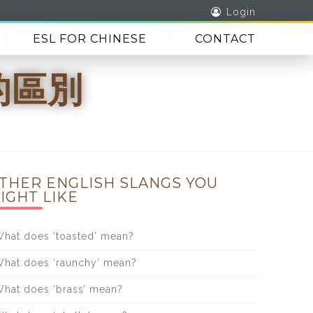
Login
ESL FOR CHINESE
CONTACT
的區別
THER ENGLISH SLANGS YOU
IGHT LIKE
hat does ‘toasted’ mean?
hat does ‘raunchy’ mean?
hat does ‘brass’ mean?