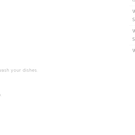
。
(
W
S
W
S
W
wash your dishes.
.