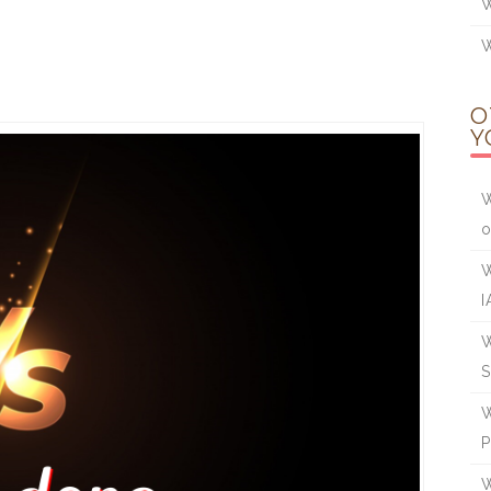
W
W
O
Y
W
W
I
W
W
P
W