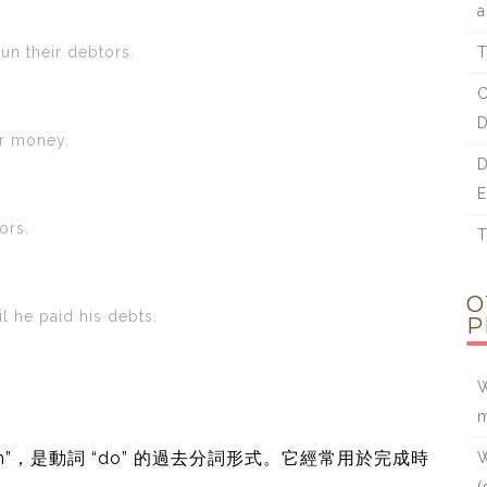
a
un their debtors.
T
C
D
or money.
D
E
ors.
T
O
l he paid his debts.
P
W
m
on”，是動詞 “do” 的過去分詞形式。它經常用於完成時
W