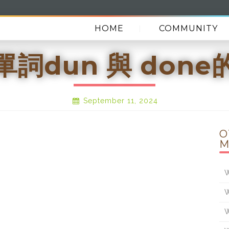
HOME
COMMUNITY
單詞dun 與 done
September 11, 2024
O
M
W
W
W