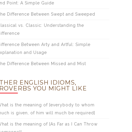
nd Point: A Simple Guide
he Difference Between Swept and Sweeped
lassical vs. Classic: Understanding the
ifference
ifference Between Arty and Artful: Simple
xplanation and Usage
he Difference Between Missed and Mist
THER ENGLISH IDIOMS,
ROVERBS YOU MIGHT LIKE
hat is the meaning of [everybody to whom
uch is given, of him will much be required]
hat is the meaning of [As Far as I Can Throw