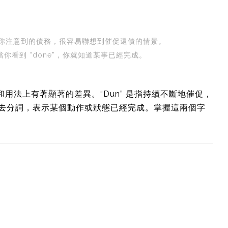
ced”，即你注意到的債務，很容易聯想到催促還債的情景。
每當你看到 “done”，你就知道某事已經完成。
思和用法上有著顯著的差異。“Dun” 是指持續不斷地催促，
” 的過去分詞，表示某個動作或狀態已經完成。掌握這兩個字
。