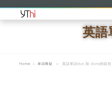
英語
Home
»
单词释疑
» 英語單詞dun 與 done的區別