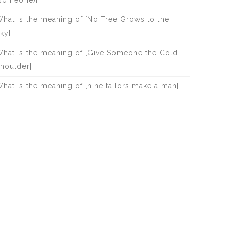
someone)]
hat is the meaning of [No Tree Grows to the
ky]
hat is the meaning of [Give Someone the Cold
houlder]
hat is the meaning of [nine tailors make a man]