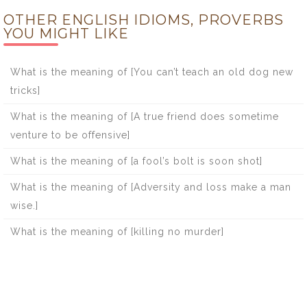
OTHER ENGLISH IDIOMS, PROVERBS
YOU MIGHT LIKE
What is the meaning of [You can’t teach an old dog new
tricks]
What is the meaning of [A true friend does sometime
venture to be offensive]
What is the meaning of [a fool’s bolt is soon shot]
What is the meaning of [Adversity and loss make a man
wise.]
What is the meaning of [killing no murder]