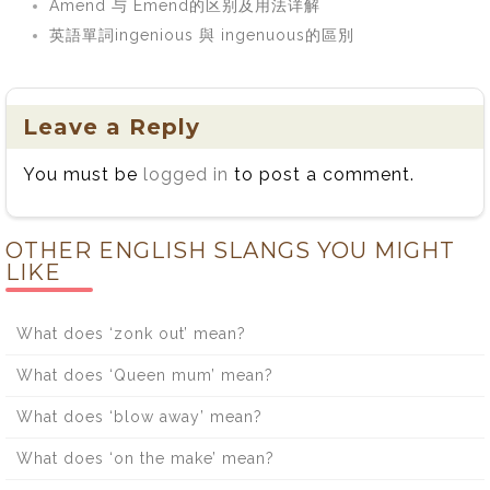
Amend 与 Emend的区别及用法详解
英語單詞ingenious 與 ingenuous的區別
Leave a Reply
You must be
logged in
to post a comment.
OTHER ENGLISH SLANGS YOU MIGHT
LIKE
What does ‘zonk out’ mean?
What does ‘Queen mum’ mean?
What does ‘blow away’ mean?
What does ‘on the make’ mean?