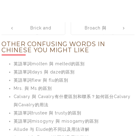
Post
Brick and
Broach 與
navigation
Mortar與Brick
Brooch分不清
OTHER CONFUSING WORDS IN
and Morter
楚？談一談
CHINESE YOU MIGHT LIKE
Broach與
Brooch的區別與
英語單詞molten 與 melted的區別
用法
英語單詞days 與 daze的區別
英語單詞flew 與 flu的區別
Mrs. 與 Ms.的區別
Calvary 與 Cavalry有什麼區別和聯系？如何區分Calvary
與Cavalry的用法
英語單詞trustee 與 trusty的區別
英語單詞misogyny 與 misogamy的區別
Allude 与 Elude的不同以及用法详解