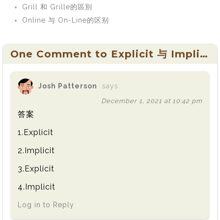
Grill 和 Grille的區別
Online 与 On-Line的区别
One Comment to Explicit 与 Implicit的区别以及具体用法
Josh Patterson
says:
December 1, 2021 at 10:42 pm
答案
1.Explicit
2.Implicit
3.Explicit
4.Implicit
Log in to Reply