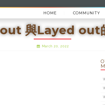
HOME
COMMUNITY
 out 與Layed o
March 20, 2022
O
M
W
W
W