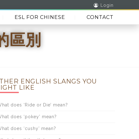
Login
ESL FOR CHINESE
CONTACT
ut的區別
THER ENGLISH SLANGS YOU
IGHT LIKE
hat does ‘Ride or Die’ mean?
hat does ‘pokey’ mean?
hat does ‘cushy’ mean?