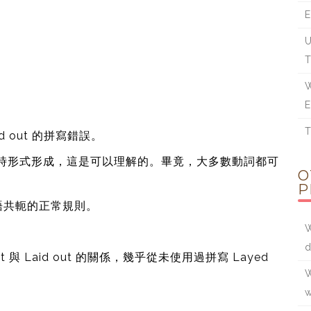
E
U
T
W
E
T
aid out 的拼寫錯誤。
去時形式形成，這是可以理解的。畢竟，大多數動詞都可
O
P
語共軛的正常規則。
W
。
d
與 Laid out 的關係，幾乎從未使用過拼寫 Layed
W
w