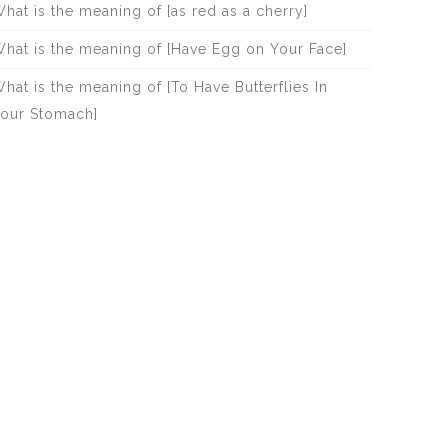
hat is the meaning of [as red as a cherry]
hat is the meaning of [Have Egg on Your Face]
hat is the meaning of [To Have Butterflies In
our Stomach]