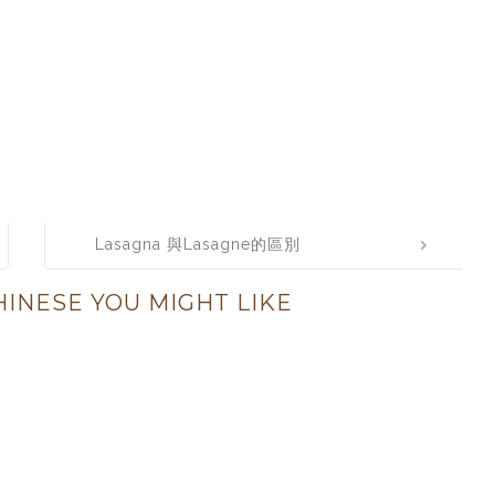
Lasagna 與Lasagne的區別
INESE YOU MIGHT LIKE