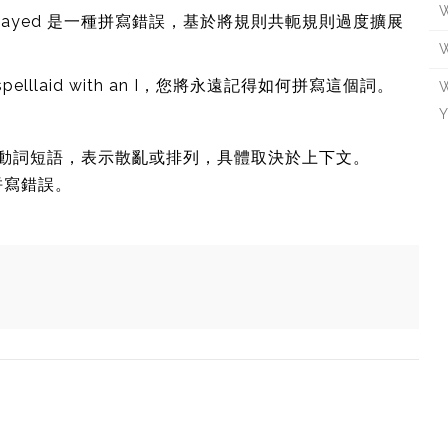
W
ut。 Layed 是一種拼寫錯誤，基於將規則共軛規則過度擴展
W
spelllaid with an I，您將永遠記得如何拼寫這個詞。
W
Y
 out 是一個動詞短語，表示散亂或排列，具體取決於上下文。
的拼寫錯誤。