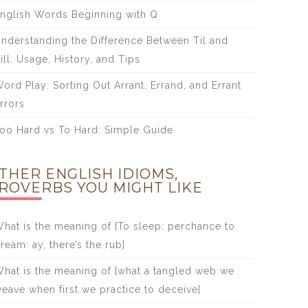
nglish Words Beginning with Q
nderstanding the Difference Between Til and
ill: Usage, History, and Tips
ord Play: Sorting Out Arrant, Errand, and Errant
rrors
oo Hard vs To Hard: Simple Guide
THER ENGLISH IDIOMS,
ROVERBS YOU MIGHT LIKE
hat is the meaning of [To sleep: perchance to
ream: ay, there’s the rub]
hat is the meaning of [what a tangled web we
eave when first we practice to deceive]