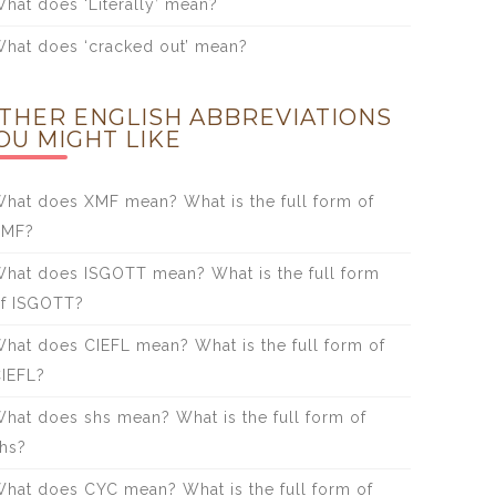
hat does ‘Literally’ mean?
hat does ‘cracked out’ mean?
THER ENGLISH ABBREVIATIONS
OU MIGHT LIKE
hat does XMF mean? What is the full form of
XMF?
hat does ISGOTT mean? What is the full form
f ISGOTT?
hat does CIEFL mean? What is the full form of
IEFL?
hat does shs mean? What is the full form of
hs?
hat does CYC mean? What is the full form of