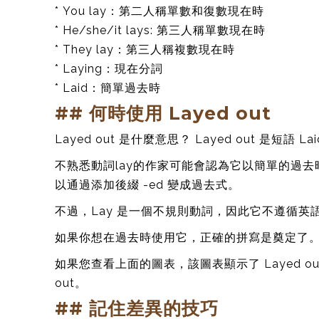
* You lay：第二人稱單數和復數現在時
* He/she/it lays: 第三人稱單數現在時
* They lay：第三人稱複數現在時
* Laying：現在分詞
* Laid：簡單過去時
## 何時使用 Layed out
Layed out 是什麼意思？ Layed out 是短語 L
不熟悉動詞lay的作家可能會認為它以簡單的過
以通過添加後綴 -ed 變成過去式。
不過，Lay 是一個不規則動詞，因此它不遵循英
如果你想在過去時使用它，正確的拼寫是奠定了
如果您查看上面的圖表，該圖表顯示了 Layed out 
out。
## 記住差異的技巧