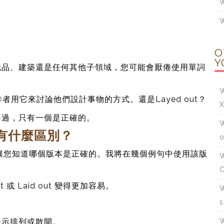
W
W
O
Y
織品、建築還是任何其他子領域，您可能會厭倦使用單詞
W
許多作者用它來討論他們設計事物的方式。還是Layed out？
不過，只有一個是正確的。
W
ut 有什麼區別？
o
 out 並讓您知道哪個版本是正確的。我將在幾個例句中使用該版
W
C
或 Laid out 變得更加容易。
W
s
語，表示排列或散開。
W