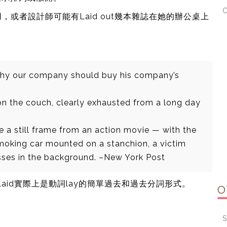
用，或者設計師可能有Laid out幾本雜誌在她的辦公桌上
 why our company should buy his company’s
n the couch, clearly exhausted from a long day
 a still frame from an action movie — with the
 smoking car mounted on a stanchion, a victim
sses in the background. –New York Post
成。 Laid實際上是動詞lay的簡單過去和過去分詞形式。
O
S