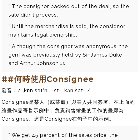
* The consignor backed out of the deal, so the
sale didn’t process.
* Until the merchandise is sold, the consignor
maintains legal ownership.
* Although the consignor was anonymous, the
gem was previously held by Sir James Duke
and Arthur Johnson Jr.
##何時使用Consignee
發音：/ ˌkɒn saɪˈni, -sɪ-, kən saɪ- /
Consignee是某人（或某處）與某人共同簽署。在上面的
繪畫作品寄售示例中，負責銷售繪畫的工作的畫廊為
Consignee。這是Consignee在句子中的示例。
* We get 45 percent of the sales price; the