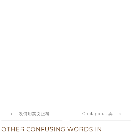
Post
发何用英文正确
Contagious 與
navigation
的表达”好的，收
Infectious的區別
OTHER CONFUSING WORDS IN
到了“？got it和I
聯系及使用方法