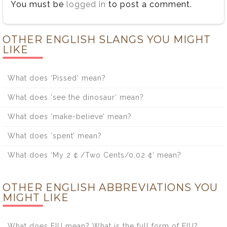
You must be
logged in
to post a comment.
OTHER ENGLISH SLANGS YOU MIGHT
LIKE
What does ‘Pissed’ mean?
What does ‘see the dinosaur’ mean?
What does ‘make-believe’ mean?
What does ‘spent’ mean?
What does ‘My 2 ¢ /Two Cents/0.02 ¢’ mean?
OTHER ENGLISH ABBREVIATIONS YOU
MIGHT LIKE
What does EIU mean? What is the full form of EIU?