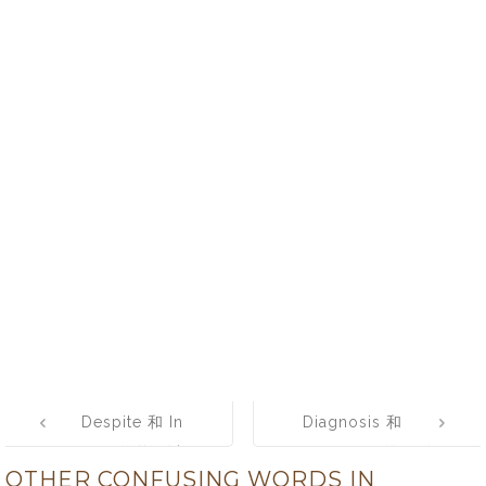
Post
Despite 和 In
Diagnosis 和
navigation
Spite of的差異以
Prognosis的區別
OTHER CONFUSING WORDS IN
及用法解釋