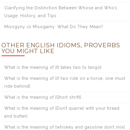
Clarifying the Distinction Between Whose and Who’s:
Usage, History, and Tips
Misogyny vs Misogamy: What Do They Mean?
OTHER ENGLISH IDIOMS, PROVERBS
YOU MIGHT LIKE
What is the meaning of [It takes two to tango]
What is the meaning of [if two ride on a horse, one must
ride behind]
What is the meaning of [Short shrift]
What is the meaning of [Don’t quarrel with your bread
and butter]
What is the meaning of [whiskey and gasoline don’t mix]