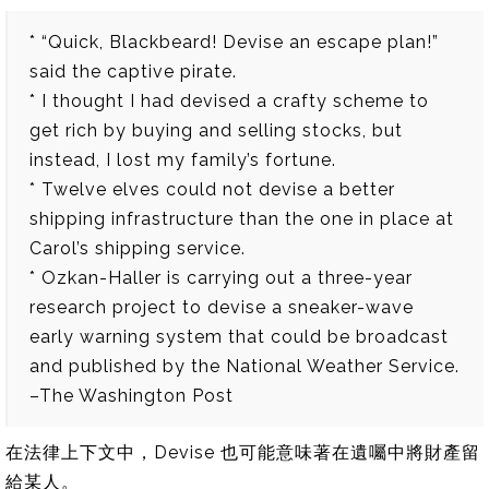
* “Quick, Blackbeard! Devise an escape plan!”
said the captive pirate.
* I thought I had devised a crafty scheme to
get rich by buying and selling stocks, but
instead, I lost my family’s fortune.
* Twelve elves could not devise a better
shipping infrastructure than the one in place at
Carol’s shipping service.
* Ozkan-Haller is carrying out a three-year
research project to devise a sneaker-wave
early warning system that could be broadcast
and published by the National Weather Service.
–The Washington Post
在法律上下文中，Devise 也可能意味著在遺囑中將財產留
給某人。