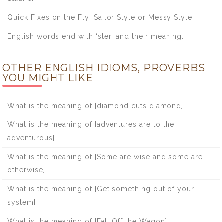
Quick Fixes on the Fly: Sailor Style or Messy Style
English words end with ‘ster’ and their meaning.
OTHER ENGLISH IDIOMS, PROVERBS
YOU MIGHT LIKE
What is the meaning of [diamond cuts diamond]
What is the meaning of [adventures are to the
adventurous]
What is the meaning of [Some are wise and some are
otherwise]
What is the meaning of [Get something out of your
system]
What is the meaning of [Fall Off the Wagon]