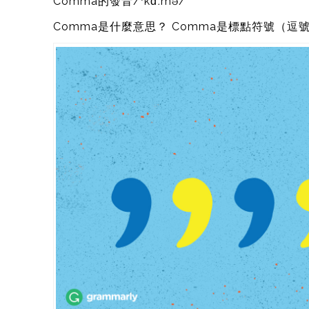
Comma的發音/
ˈkɑːmə/
Comma是什麼意思？ Comma是標點符號（逗