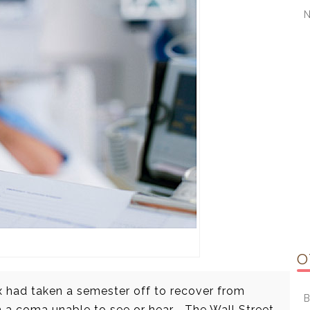
O
ux had taken a semester off to recover from
B
 a coma unable to see or hear. –The Wall Street