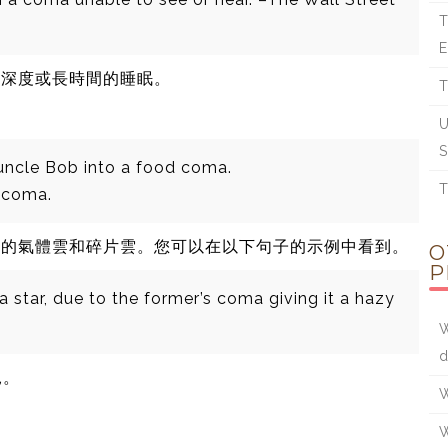
T
E
何深度或長時間的睡眠。
T
U
S
 uncle Bob into a food coma.
T
a coma.
核的氣體雲和碎片雲。您可以在以下句子的示例中看到。
O
P
a star, due to the former’s coma giving it a hazy
W
d
見。
W
W