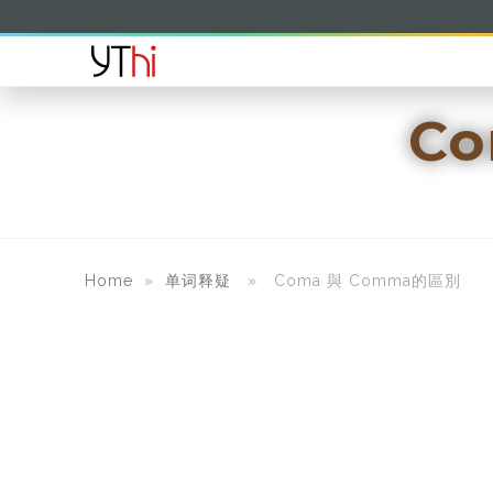
C
Home
»
单词释疑
» Coma 與 Comma的區別