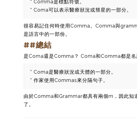
* Comma是標點符號。
* Coma可以表示醫療狀況或彗星的一部分。
很容易記住何時使用Comma。Comma與gra
是語言中的一部份。
##總結
是Coma還是Comma？ Coma和Comma都
* Coma是醫療狀況或天體的一部分。
* 作家使用Commas來分隔句子。
由於Comma和Grammar都具有兩個m，因此
了。